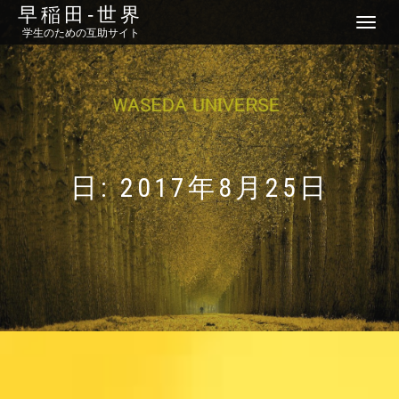
早稲田‐世界
ナ
学生のための互助サイト
ビ
ゲ
ー
シ
ョ
ン
を
切
り
日: 2017年8月25日
替
え