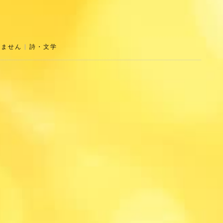
りません
|
詩・文学